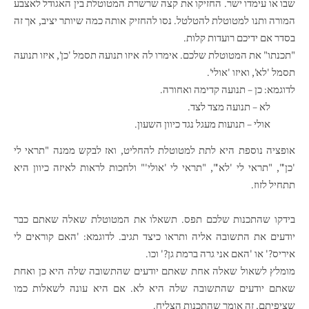
שבו או עימדו ישר. החזיקו את קצה שרשרת המטוטלת בין האגודל לאצבע
המורה ותנו למטוטלת להטלטל. נסו להחזיק אותה כמה שיותר יציב, אך זה
בסדר אם ידיכם רועדות קלות.
"תכנתו" את המטוטלת שלכם. אימרו לה איזו תנועה תסמל 'כן', איזו תנועה
תסמל 'לא', ואיזו 'אולי'.
לדוגמא: כן – תנועה קדימה ואחורה.
לא – תנועה מצד לצד.
אולי – תנועות מעגל נגד כיוון השעון.
אופציה נוספת היא לתת למטוטלת להחליט, ואז לבקש ממנה "תראי לי
'כן'", "תראי לי 'לא'", "תראי לי 'אולי'" ולחכות לראות לאיזה כיוון היא
תתחיל לזוז.
בידקו שהתכנות שלכם תפס. תשאלו את המטוטלת שאלה שאתם כבר
יודעים את התשובה אליה ותראו כיצד תגיב. לדוגמא: 'האם קוראים לי
איריס?' או 'האם אני גרה ברמת גן?' וכו.
מומלץ לשאול שאלה אחת שאתם יודעים שהתשובה שלה היא כן ואחת
שאתם יודעים שהתשובה שלה היא לא. אם היא עונה לשאלות כמו
שציפיתם, זה אומר שהתכנות הצליח.