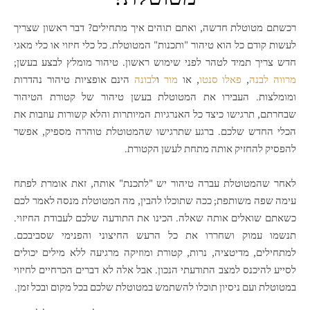
רכשתם מטוטלת חדשה, ואתם תוהים איך מתחילים? דבר ראשון שצריך
לעשות קודם כל הוא טיהור "ותכנות" המטוטלת. כל כלי חיזוי או כלי מאגי
חדש צריך תמיד לטהר לפני שימוש ראשון. טיהור מומלץ לבצע בעשן;
מרווה לבנה
,
פאלו סנטו
, או
מור
ו
לבונה
הינם אופציות טיהור נהדרות
ומומלצות. העבירו את המטוטלת בעשן טיהור של קטורת הטיהור
שבחרתם, תרגישו כיצד כל האנרגיות המיותרות והלא קשורות עוזבות את
הכלי החדש שלכם. ברגע שתרגישו שהמטוטלת טוהרה מספיק, אפשר
להפסיק להחזיק אותה מתחת לעשן הקטורת.
לאחר שהמטוטלת עברה טיהור יש "לתכנת" אותה, זאת אומרת לפתח
עימה שפה משותפת; ככה שתוכלו להבין, מה המטוטלת מנסה לאמר לכם
כשאתם שואלים אותה שאלה. הכינו את התודעה שלכם לעבודת החיזוי.
תנשמו עמוק ושחררו את כל הרעש החיצוני והפנימי שסביבכם.
למתחילים, מדיטציה, נרות, קטורת ומוזיקה מרגיעה ללא מילים יכולים
לסייע להיכנס למצב התודעתי הנכון. אבל אלה לא דברים הכרחיים לחיזוי
במטוטלת ועם ניסיון תוכלו להשתמש במטוטלת שלכם בכל מקום ובכל זמן.